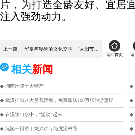
片，为打造全龄友好、宜居
注入强劲动力。
上一篇
华夏与秘鲁的文化交响：“太阳节”璀璨亮相申城，秘鲁太阳节媒体日活动圆满落幕
返回首页
返
相关
新闻
◆
湖南沅陵十大特产
◆
◆
武汉推出八大赏花活动，免费派送100万张旅游惠民
◆
◆
在沅陵山水中，“游动”起来
◆
◆
沅陵一日游｜龙兴讲寺与虎溪书院
◆